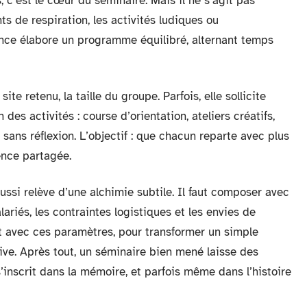
 c’est le cœur du séminaire. Mais il ne s’agit pas
ts de respiration, les activités ludiques ou
gence élabore un programme équilibré, alternant temps
te retenu, la taille du groupe. Parfois, elle sollicite
des activités : course d’orientation, ateliers créatifs,
sans réflexion. L’objectif : que chacun reparte avec plus
ence partagée.
ssi relève d’une alchimie subtile. Il faut composer avec
lariés, les contraintes logistiques et les envies de
t avec ces paramètres, pour transformer un simple
ive. Après tout, un séminaire bien mené laisse des
 s’inscrit dans la mémoire, et parfois même dans l’histoire