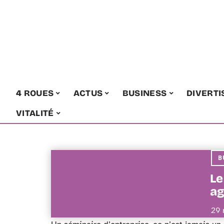
4 ROUES
ACTUS
BUSINESS
DIVERT
VITALITÉ
B
Le
ag
29 