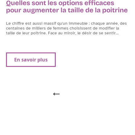
Quelles sont les options efficaces
pour augmenter la taille de la poitrine
Le chiffre est aussi massif qu'un immeuble : chaque année, des
é.
centaines de milliers de femmes choisissent de modifier la
L
t
taille de leur poitrine. Face au miroir, le désir de se sentir
…
e
c
p
En savoir plus