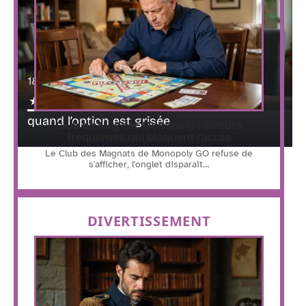
18 juillet 2026
Archiver une commande Amazon
quand l’option est grisée
Club de Magnat Monopoly : erreurs
fréquentes qui bloquent l’accès
Le Club des Magnats de Monopoly GO refuse de
s'afficher, l'onglet disparaît
…
DIVERTISSEMENT