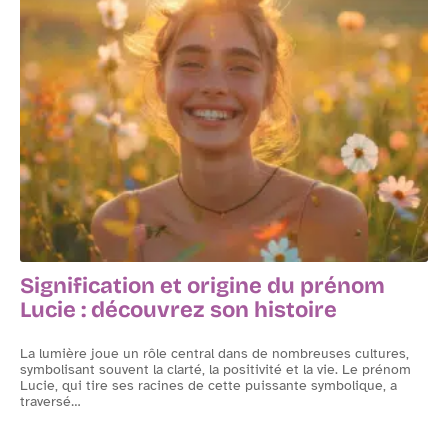
Tout ce qu’il faut savoir sur un chenillard
Signification et origine du prénom
Lucie : découvrez son histoire
ir
La lumière joue un rôle central dans de nombreuses cultures,
L
es
symbolisant souvent la clarté, la positivité et la vie. Le prénom
s
Lucie, qui tire ses racines de cette puissante symbolique, a
c
traversé
…
e