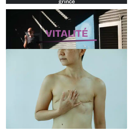
grince
14 juillet 2026
VITALITÉ
Comment appairer votre volet roulant
velux avec une télécommande en quelques
étapes faciles
14 mai 2026