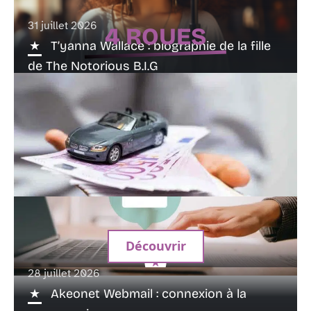
31 juillet 2026
4 ROUES
T’yanna Wallace : biographie de la fille
de The Notorious B.I.G
Découvrir
28 juillet 2026
WebApp4you : estimer le prix de reprise
Akeonet Webmail : connexion à la
d’une voiture