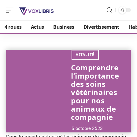
4 roues
Actus
Business
Divertissement
Hab
VITALITÉ
Comprendre
l’importance
des soins
vétérinaires
pour nos
animaux de
compagnie
5 octobre 2023
Dans le monde actuel où les animaux de compagnie