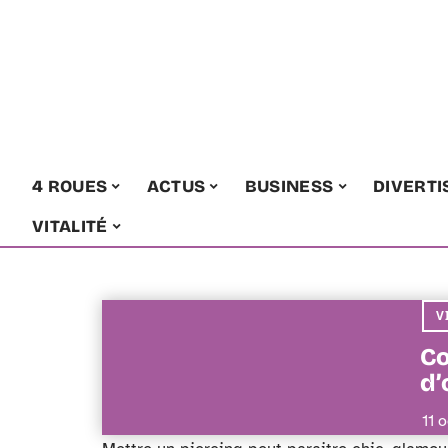
4 ROUES
ACTUS
BUSINESS
DIVERT
VITALITÉ
V
Co
d’
11 