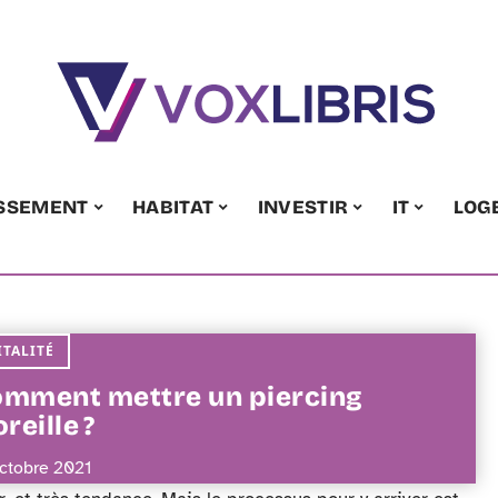
ISSEMENT
HABITAT
INVESTIR
IT
LOG
ITALITÉ
mment mettre un piercing
oreille ?
octobre 2021