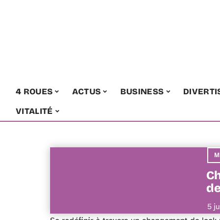
4 ROUES
ACTUS
BUSINESS
DIVERT
VITALITÉ
M
Ch
de
5 j