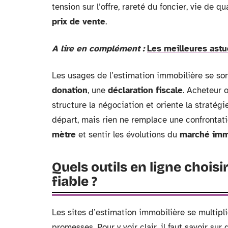
tension sur l’offre, rareté du foncier, vie de q
prix de vente
.
A lire en complément :
Les meilleures astu
Les usages de l’estimation immobilière se sont 
donation
, une
déclaration fiscale
. Acheteur 
structure la négociation et oriente la stratégi
départ, mais rien ne remplace une confrontatio
mètre
et sentir les évolutions du
marché imm
Quels outils en ligne chois
fiable ?
Les sites d’estimation immobilière se multipl
promesses. Pour y voir clair, il faut savoir su