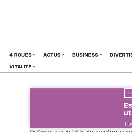
4 ROUES
ACTUS
BUSINESS
DIVERT
VITALITÉ
L
Es
ut
1 j