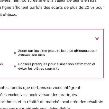
s-estiment ou surestiment la valeur de leur bien lors
 ligne affichent parfois des écarts de plus de 20 % pour
 utilisée.
Zoom sur les sites gratuits les plus efficaces pour
estimer son bien
on
Conseils pratiques pour affiner son estimation et
éviter les pièges courants
antes, tandis que certains services intègrent
nées exclusives, bouleversant les pratiques
lgorithmes et la réalité du marché local crée des résultats
proches pour obtenir une vision fiable.