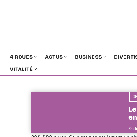
4 ROUES
ACTUS
BUSINESS
DIVERT
VITALITÉ
I
Le
em
9 d