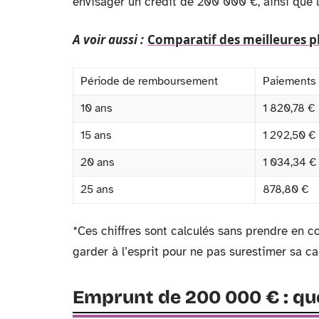
envisager un crédit de 200 000 €, ainsi que 
A voir aussi :
Comparatif des meilleures p
Période de remboursement
Paiements
10 ans
1 820,78 €
15 ans
1 292,50 €
20 ans
1 034,34 €
25 ans
878,80 €
*Ces chiffres sont calculés sans prendre en co
garder à l’esprit pour ne pas surestimer sa c
Emprunt de 200 000 € : quel