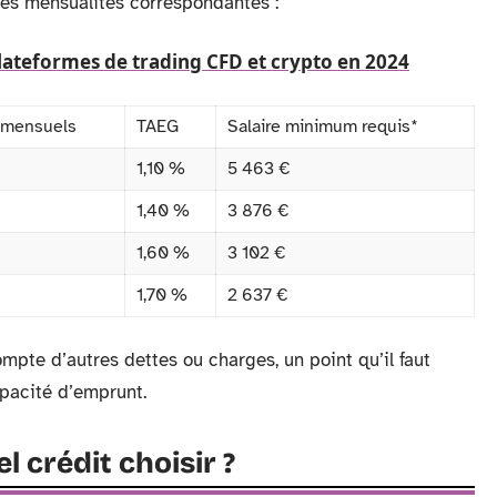
les mensualités correspondantes :
lateformes de trading CFD et crypto en 2024
 mensuels
TAEG
Salaire minimum requis*
1,10 %
5 463 €
1,40 %
3 876 €
1,60 %
3 102 €
1,70 %
2 637 €
mpte d’autres dettes ou charges, un point qu’il faut
apacité d’emprunt.
 crédit choisir ?