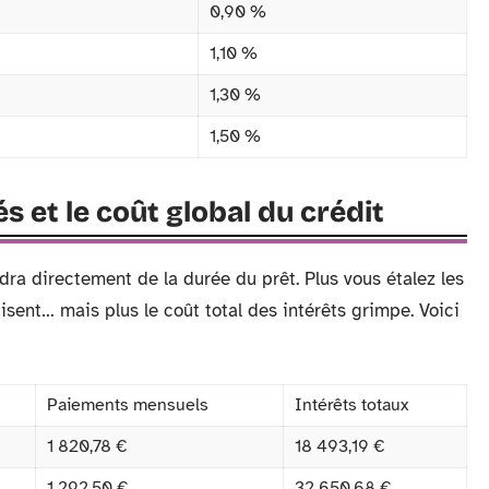
0,90 %
1,10 %
1,30 %
1,50 %
 et le coût global du crédit
ra directement de la durée du prêt. Plus vous étalez les
sent… mais plus le coût total des intérêts grimpe. Voici
Paiements mensuels
Intérêts totaux
1 820,78 €
18 493,19 €
1 292,50 €
32 650,68 €