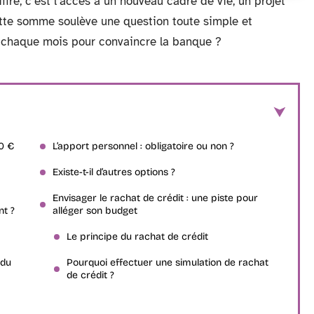
fre, c’est l’accès à un nouveau cadre de vie, un projet
cette somme soulève une question toute simple et
 chaque mois pour convaincre la banque ?
0 €
L’apport personnel : obligatoire ou non ?
Existe-t-il d’autres options ?
Envisager le rachat de crédit : une piste pour
t ?
alléger son budget
Le principe du rachat de crédit
 du
Pourquoi effectuer une simulation de rachat
de crédit ?