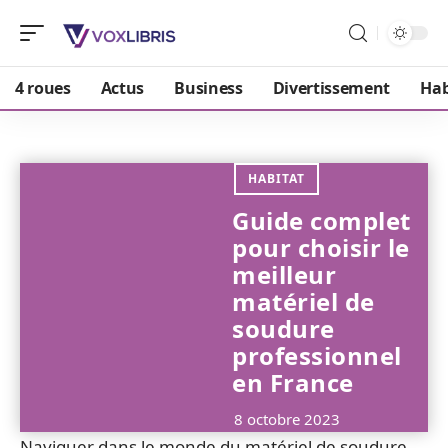
4 roues
Actus
Business
Divertissement
Hab
HABITAT
Guide complet
pour choisir le
meilleur
matériel de
soudure
professionnel
en France
8 octobre 2023
Naviguer dans le monde du matériel de soudure