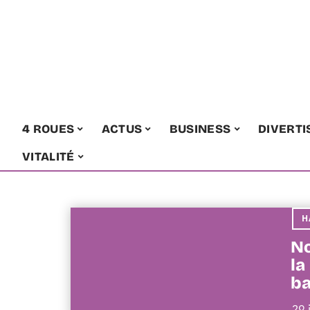
4 ROUES
ACTUS
BUSINESS
DIVERT
VITALITÉ
H
No
la
ba
29 