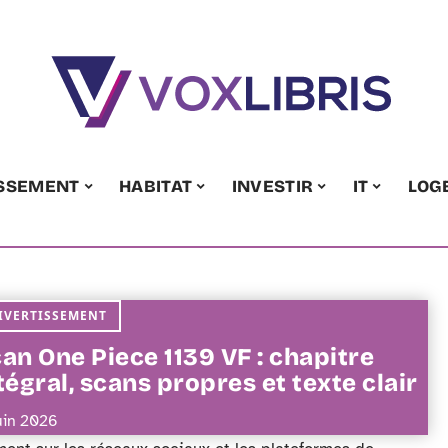
ISSEMENT
HABITAT
INVESTIR
IT
LOG
IVERTISSEMENT
an One Piece 1139 VF : chapitre
tégral, scans propres et texte clair
juin 2026