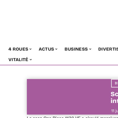
4 ROUES
ACTUS
BUSINESS
DIVERT
VITALITÉ
D
Sc
in
11 