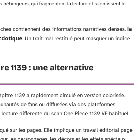
es hébergeurs, qui fragmentent la lecture et ralentissent le
la
nches contiennent des informations narratives denses,
ecdotique
. Un trait mal restitué peut masquer un indice
re 1139 : une alternative
apitre 1139 a rapidement circulé en version colorisée.
unautés de fans ou diffusées via des plateformes
ecture différente du scan One Piece 1139 VF habituel.
iqué sur les pages. Elle implique un travail éditorial page
ur les personnages, les décors et les effets spéciaux.