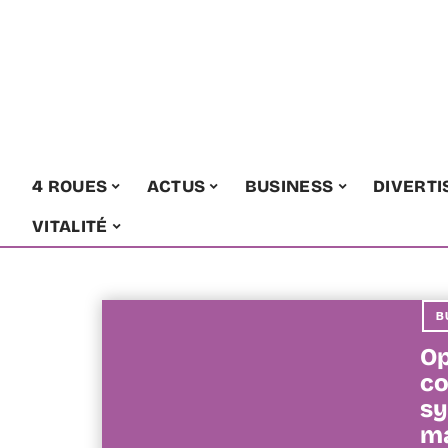
4 ROUES
ACTUS
BUSINESS
DIVERT
VITALITÉ
B
Op
co
sy
m