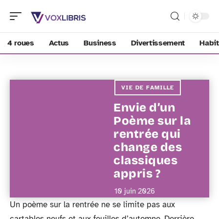
4 roues
Actus
Business
Divertissement
Habit
VIE DE FAMILLE
Envie d’un
Poème sur la
rentrée qui
change des
classiques
appris ?
10 juin 2026
Un poème sur la rentrée ne se limite pas aux
cartables neufs et aux feuilles d’automne. Derrière