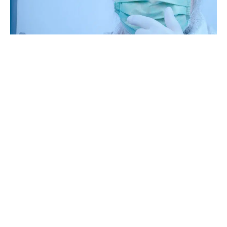
17 janvier 2021
Pourquoi lutter contre les agents
biologiques ?
Recherche
Sous les projecteurs