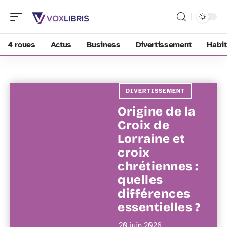
4 roues
Actus
Business
Divertissement
Habit
DIVERTISSEMENT
Origine de la
Croix de
Lorraine et
croix
chrétiennes :
quelles
différences
essentielles ?
20 juin 2026